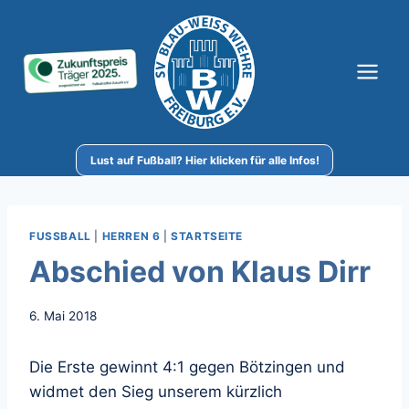
Zum
Inhalt
springen
Lust auf Fußball? Hier klicken für alle Infos!
FUSSBALL
|
HERREN 6
|
STARTSEITE
Abschied von Klaus Dirr
6. Mai 2018
Die Erste gewinnt 4:1 gegen Bötzingen und
widmet den Sieg unserem kürzlich