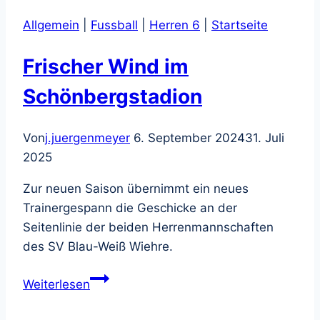
blau-
Allgemein
|
Fussball
|
Herren 6
|
Startseite
weißen
Damen
Frischer Wind im
Schönbergstadion
Von
j.juergenmeyer
6. September 2024
31. Juli
2025
Zur neuen Saison übernimmt ein neues
Trainergespann die Geschicke an der
Seitenlinie der beiden Herrenmannschaften
des SV Blau-Weiß Wiehre.
Frischer
Weiterlesen
Wind
im