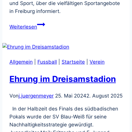
und Sport, über die vielfältigen Sportangebote
in Freiburg informiert.
Nadyne
Weiterlesen
Saint-
Cast
MdL
im
Allgemein
|
Fussball
|
Startseite
|
Verein
Schönbergstadion
Ehrung im Dreisamstadion
Von
j.juergenmeyer
25. Mai 2024
2. August 2025
In der Halbzeit des Finals des südbadischen
Pokals wurde der SV Blau-Weiß für seine
Nachhaltigkeitsstrategie gewürdigt.