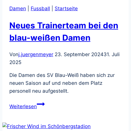
setzen
Damen
|
Fussball
|
Startseite
Zusammenarbeit
fort
Neues Trainerteam bei den
blau-weißen Damen
Von
j.juergenmeyer
23. September 2024
31. Juli
2025
Die Damen des SV Blau-Weiß haben sich zur
neuen Saison auf und neben dem Platz
personell neu aufgestellt.
Neues
Weiterlesen
Trainerteam
bei
den