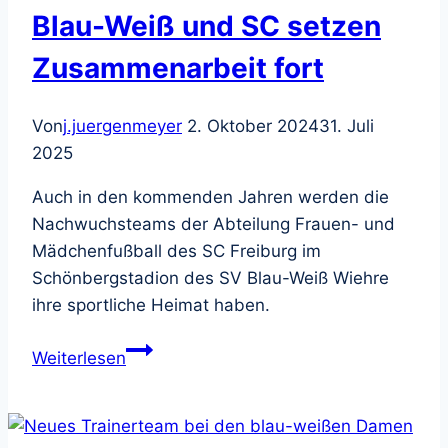
um
Blau-Weiß und SC setzen
19h
Zusammenarbeit fort
Von
j.juergenmeyer
2. Oktober 2024
31. Juli
2025
Auch in den kommenden Jahren werden die
Nachwuchsteams der Abteilung Frauen- und
Mädchenfußball des SC Freiburg im
Schönbergstadion des SV Blau-Weiß Wiehre
ihre sportliche Heimat haben.
Blau-
Weiterlesen
Weiß
und
SC