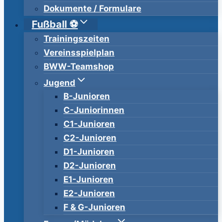
Dokumente / Formulare
Fußball ⚽️
Trainingszeiten
Vereinsspielplan
BWW-Teamshop
Jugend
B-Junioren
C-Juniorinnen
C1-Junioren
C2-Junioren
D1-Junioren
D2-Junioren
E1-Junioren
E2-Junioren
F & G-Junioren