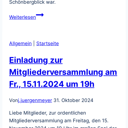
Schönbergblick war.
Der
Weiterlesen
SV
Blau-
Weiß
Allgemein
|
Startseite
trauert
um
Einladung zur
Maximilian
Heidenreich
Mitgliederversammlung am
Fr., 15.11.2024 um 19h
Von
j.juergenmeyer
31. Oktober 2024
Liebe Mitglieder, zur ordentlichen
Mitgliederversammlung am Freitag, den 15.