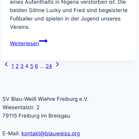
eines Aufenthalts in Nigeria verstorben ist. Die
beiden Söhne Lucky und Fred sind begeisterte
Fußballer und spielen in der Jugend unseres
Vereins.
Spendenaufruf
Weiterlesen
für
Familie
Vorherige
Nächste
Seitennavigation
Carl
1
2
3
4
5
6
…
24
Seite
Seite
nach
Schicksalsschlag
SV Blau-Weiß Wiehre Freiburg e.V.
Wiesentalstr. 2
79115 Freiburg im Breisgau
E-Mail:
kontakt@blauweiss.org