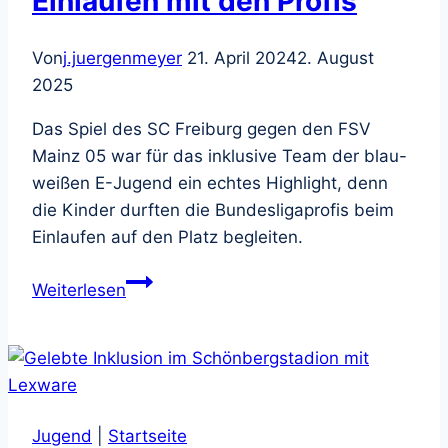
Einlaufen mit den Profis
Von
j.juergenmeyer
21. April 2024
2. August
2025
Das Spiel des SC Freiburg gegen den FSV
Mainz 05 war für das inklusive Team der blau-
weißen E-Jugend ein echtes Highlight, denn
die Kinder durften die Bundesligaprofis beim
Einlaufen auf den Platz begleiten.
Einlaufen
Weiterlesen
mit
den
Profis
Jugend
|
Startseite