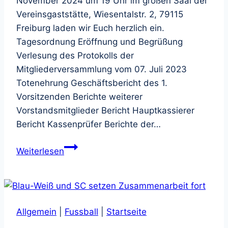
November 2024 um 19 Uhr im großen Saal der
Vereinsgaststätte, Wiesentalstr. 2, 79115
Freiburg laden wir Euch herzlich ein.
Tagesordnung Eröffnung und Begrüßung
Verlesung des Protokolls der
Mitgliederversammlung vom 07. Juli 2023
Totenehrung Geschäftsbericht des 1.
Vorsitzenden Berichte weiterer
Vorstandsmitglieder Bericht Hauptkassierer
Bericht Kassenprüfer Berichte der…
Einladung
Weiterlesen
zur
Mitgliederversammlung
am
Fr.,
Allgemein
|
Fussball
|
Startseite
15.11.2024