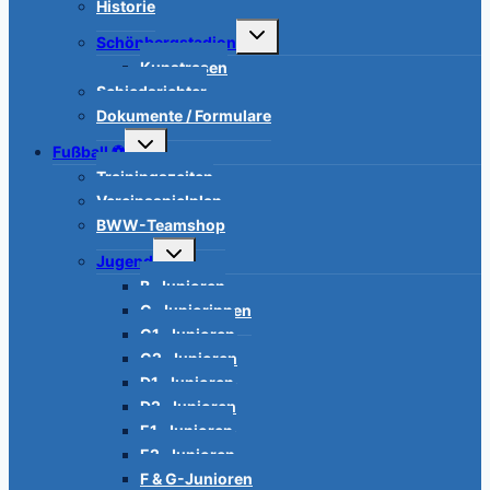
Historie
Untermenü
Schönbergstadion
umschalten
Kunstrasen
Schiedsrichter
Dokumente / Formulare
Untermenü
Fußball ⚽️
umschalten
Trainingszeiten
Vereinsspielplan
BWW-Teamshop
Untermenü
Jugend
umschalten
B-Junioren
C-Juniorinnen
C1-Junioren
C2-Junioren
D1-Junioren
D2-Junioren
E1-Junioren
E2-Junioren
F & G-Junioren