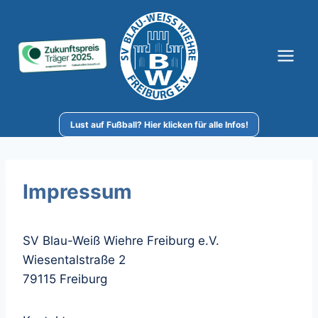
Zum
Inhalt
springen
Lust auf Fußball? Hier klicken für alle Infos!
Impressum
SV Blau-Weiß Wiehre Freiburg e.V.
Wiesentalstraße 2
79115 Freiburg