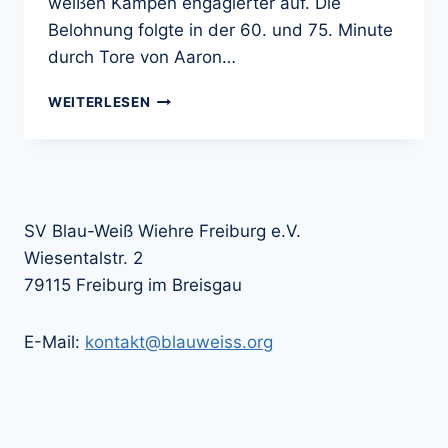
weißen Kämpen engagierter auf. Die
Belohnung folgte in der 60. und 75. Minute
durch Tore von Aaron…
SPORTRAPPÖRTCHEN:
WEITERLESEN
FC
BÖTZINGEN
I
–
SV
BLAU-
SV Blau-Weiß Wiehre Freiburg e.V.
WEISS W
Wiesentalstr. 2
IEHRE I
79115 Freiburg im Breisgau
2
:2 (
0:0)
E-Mail:
kontakt@blauweiss.org